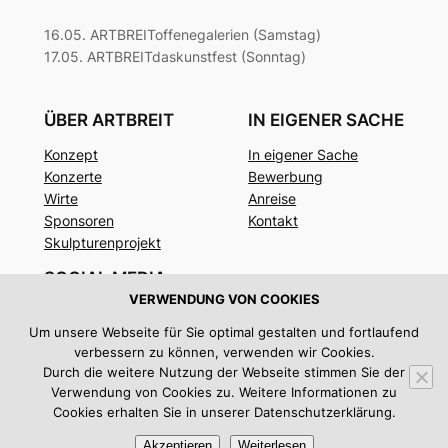
16.05. ARTBREIToffenegalerien (Samstag)
17.05. ARTBREITdaskunstfest (Sonntag)
ÜBER ARTBREIT
IN EIGENER SACHE
Konzept
In eigener Sache
Konzerte
Bewerbung
Wirte
Anreise
Sponsoren
Kontakt
Skulpturenprojekt
SOCIAL MEDIA
VERWENDUNG VON COOKIES
Facebook
Um unsere Webseite für Sie optimal gestalten und fortlaufend
Instagram
verbessern zu können, verwenden wir Cookies.
Twitter/X
Durch die weitere Nutzung der Webseite stimmen Sie der
Verwendung von Cookies zu. Weitere Informationen zu
Impressum
|
Datenschutz
Cookies erhalten Sie in unserer Datenschutzerklärung.
Akzeptieren
Weiterlesen