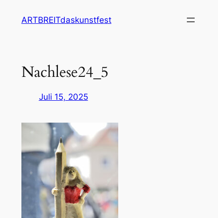
Zum
ARTBREITdaskunstfest
Inhalt
springen
Nachlese24_5
Juli 15, 2025