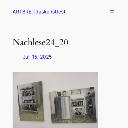
Zum
ARTBREITdaskunstfest
Inhalt
springen
Nachlese24_20
Juli 15, 2025