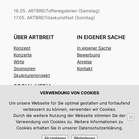
16.05. ARTBREIToffenegalerien (Samstag)
17.05. ARTBREITdaskunstfest (Sonntag)
ÜBER ARTBREIT
IN EIGENER SACHE
Konzept
In eigener Sache
Konzerte
Bewerbung
Wirte
Anreise
Sponsoren
Kontakt
Skulpturenprojekt
SOCIAL MEDIA
VERWENDUNG VON COOKIES
Facebook
Um unsere Webseite für Sie optimal gestalten und fortlaufend
Instagram
verbessern zu können, verwenden wir Cookies.
Twitter/X
Durch die weitere Nutzung der Webseite stimmen Sie der
Verwendung von Cookies zu. Weitere Informationen zu
Impressum
|
Datenschutz
Cookies erhalten Sie in unserer Datenschutzerklärung.
Akzeptieren
Weiterlesen