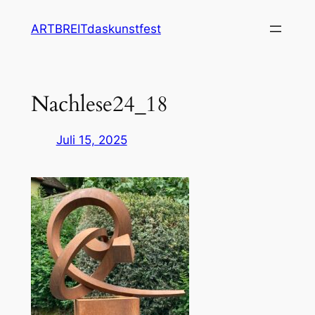
Zum
ARTBREITdaskunstfest
Inhalt
springen
Nachlese24_18
Juli 15, 2025