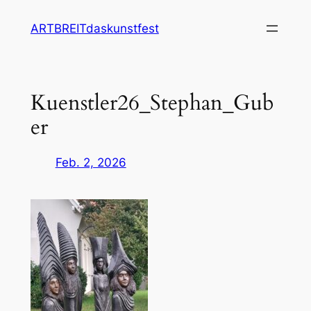
Zum
ARTBREITdaskunstfest
Inhalt
springen
Kuenstler26_Stephan_Gub
er
Feb. 2, 2026