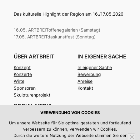
Das kulturelle Highlight der Region am 16./17.05.2026
16.05. ARTBREIToffenegalerien (Samstag)
17.05. ARTBREITdaskunstfest (Sonntag)
ÜBER ARTBREIT
IN EIGENER SACHE
Konzept
In eigener Sache
Konzerte
Bewerbung
Wirte
Anreise
Sponsoren
Kontakt
Skulpturenprojekt
SOCIAL MEDIA
VERWENDUNG VON COOKIES
Facebook
Um unsere Webseite für Sie optimal gestalten und fortlaufend
Instagram
verbessern zu können, verwenden wir Cookies.
Twitter/X
Durch die weitere Nutzung der Webseite stimmen Sie der