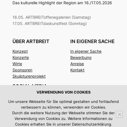
Das kulturelle Highlight der Region am 16./17.05.2026
16.05. ARTBREIToffenegalerien (Samstag)
17.05. ARTBREITdaskunstfest (Sonntag)
ÜBER ARTBREIT
IN EIGENER SACHE
Konzept
In eigener Sache
Konzerte
Bewerbung
Wirte
Anreise
Sponsoren
Kontakt
Skulpturenprojekt
SOCIAL MEDIA
VERWENDUNG VON COOKIES
Facebook
Um unsere Webseite für Sie optimal gestalten und fortlaufend
Instagram
verbessern zu können, verwenden wir Cookies.
Twitter/X
Durch die weitere Nutzung der Webseite stimmen Sie der
Verwendung von Cookies zu. Weitere Informationen zu
Impressum
|
Datenschutz
Cookies erhalten Sie in unserer Datenschutzerklärung.