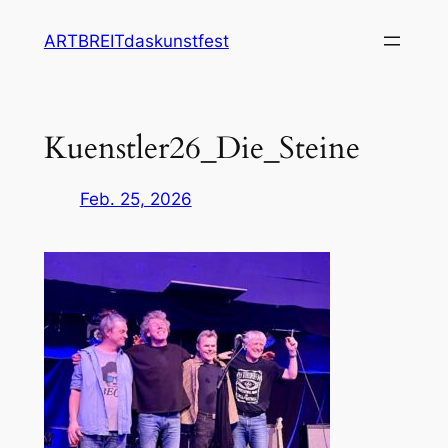
Zum
ARTBREITdaskunstfest
Inhalt
springen
Kuenstler26_Die_Steine
Feb. 25, 2026