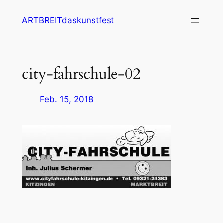
Zum
ARTBREITdaskunstfest
Inhalt
springen
city-fahrschule-02
Feb. 15, 2018