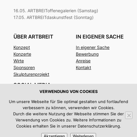
16.05. ARTBREIToffenegalerien (Samstag)
17.05. ARTBREITdaskunstfest (Sonntag)
ÜBER ARTBREIT
IN EIGENER SACHE
Konzept
In eigener Sache
Konzerte
Bewerbung
Wirte
Anreise
Sponsoren
Kontakt
Skulpturenprojekt
SOCIAL MEDIA
VERWENDUNG VON COOKIES
Facebook
Um unsere Webseite für Sie optimal gestalten und fortlaufend
Instagram
verbessern zu können, verwenden wir Cookies.
Twitter/X
Durch die weitere Nutzung der Webseite stimmen Sie der
Verwendung von Cookies zu. Weitere Informationen zu
Impressum
|
Datenschutz
Cookies erhalten Sie in unserer Datenschutzerklärung.
Akzeptieren
Weiterlesen