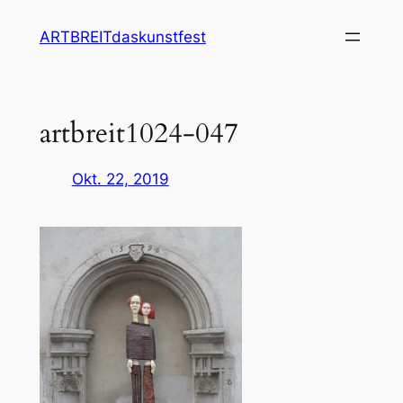
Zum
ARTBREITdaskunstfest
Inhalt
springen
artbreit1024-047
Okt. 22, 2019