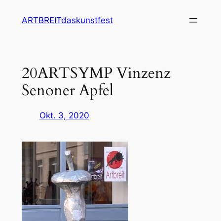
Zum
ARTBREITdaskunstfest
Inhalt
springen
20ARTSYMP Vinzenz
Senoner Apfel
Okt. 3, 2020