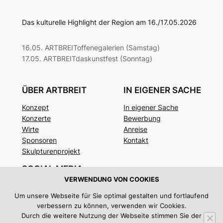
Das kulturelle Highlight der Region am 16./17.05.2026
16.05. ARTBREIToffenegalerien (Samstag)
17.05. ARTBREITdaskunstfest (Sonntag)
ÜBER ARTBREIT
IN EIGENER SACHE
Konzept
In eigener Sache
Konzerte
Bewerbung
Wirte
Anreise
Sponsoren
Kontakt
Skulpturenprojekt
SOCIAL MEDIA
VERWENDUNG VON COOKIES
Facebook
Um unsere Webseite für Sie optimal gestalten und fortlaufend
Instagram
verbessern zu können, verwenden wir Cookies.
Twitter/X
Durch die weitere Nutzung der Webseite stimmen Sie der