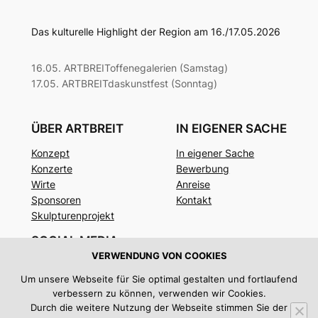
Das kulturelle Highlight der Region am 16./17.05.2026
16.05. ARTBREIToffenegalerien (Samstag)
17.05. ARTBREITdaskunstfest (Sonntag)
ÜBER ARTBREIT
IN EIGENER SACHE
Konzept
In eigener Sache
Konzerte
Bewerbung
Wirte
Anreise
Sponsoren
Kontakt
Skulpturenprojekt
SOCIAL MEDIA
VERWENDUNG VON COOKIES
Facebook
Um unsere Webseite für Sie optimal gestalten und fortlaufend
Instagram
verbessern zu können, verwenden wir Cookies.
Twitter/X
Durch die weitere Nutzung der Webseite stimmen Sie der