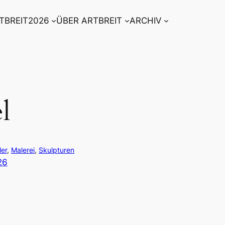
TBREIT2026
ÜBER ARTBREIT
ARCHIV
l
ler
, 
Malerei
, 
Skulpturen
26