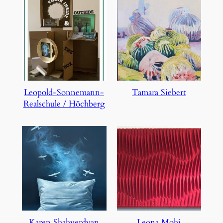
Leopold-Sonnemann-
Tamara Siebert
Realschule / Höchberg
Karen Shahverdyan
Leona Mohi