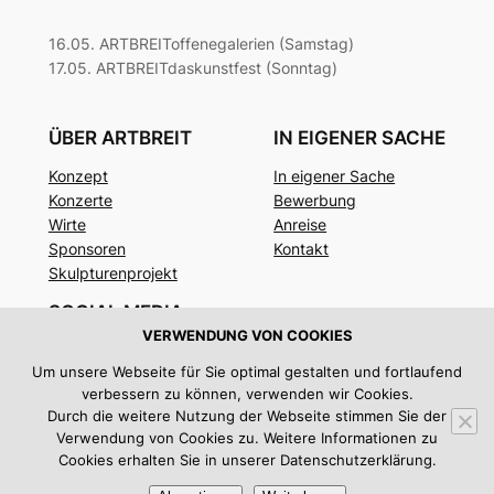
16.05. ARTBREIToffenegalerien (Samstag)
17.05. ARTBREITdaskunstfest (Sonntag)
ÜBER ARTBREIT
IN EIGENER SACHE
Konzept
In eigener Sache
Konzerte
Bewerbung
Wirte
Anreise
Sponsoren
Kontakt
Skulpturenprojekt
SOCIAL MEDIA
VERWENDUNG VON COOKIES
Facebook
Um unsere Webseite für Sie optimal gestalten und fortlaufend
Instagram
verbessern zu können, verwenden wir Cookies.
Twitter/X
Durch die weitere Nutzung der Webseite stimmen Sie der
Verwendung von Cookies zu. Weitere Informationen zu
Impressum
|
Datenschutz
Cookies erhalten Sie in unserer Datenschutzerklärung.