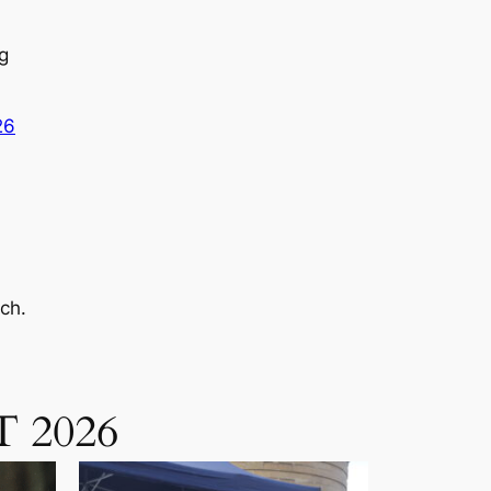
g
26
ch.
T 2026