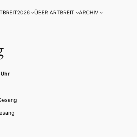
TBREIT2026
ÜBER ARTBREIT
ARCHIV
g
 Uhr
 Gesang
Gesang